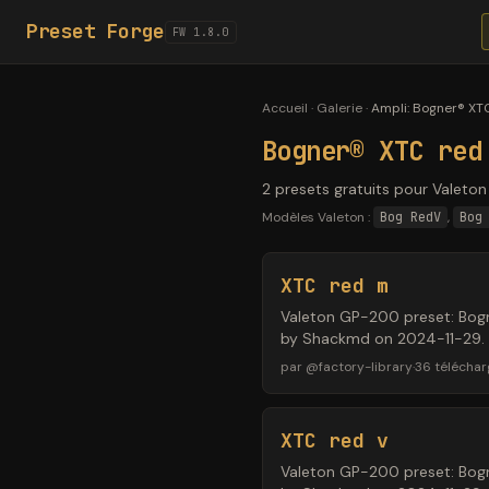
Preset Forge
FW 1.8.0
Accueil
·
Galerie
·
Ampli
:
Bogner® XTC
Bogner® XTC red
2 presets gratuits pour Valeto
Modèles Valeton :
Bog RedV
,
Bog
XTC red m
Valeton GP-200 preset: Bogn
by Shackmd on 2024-11-29.
par
@
factory-library
·
36
télécha
XTC red v
Valeton GP-200 preset: Bogn