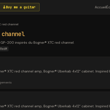
🎸
Buy me a guitar
Accueil
Éd
 red channel
 channel
n GP-200 inspirés du Bogner® XTC red channel.
 RedM
er® XTC red channel amp, Bogner® Uberkab 4x12" cabinet. Inspired b
rgements
er® XTC red channel amp, Bogner® Uberkab 4x12" cabinet. Inspired b