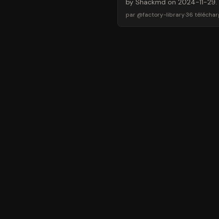
by Shackmd on 2024-11-29.
par
@
factory-library
·
36
télécha