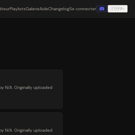
iteur
Playlists
Galerie
Aide
Changelog
Se connecter
🇫🇷
FR
▾
y N/A. Originally uploaded
y N/A. Originally uploaded