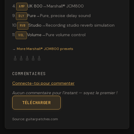
4
.
UK 800
→
Marshall® JCM800
AMP
9
.
Pure
→
Pure, precise delay sound
DLY
10
.
Studio
→
Recording studio reverb simulation
RVB
11
.
Volume
→
Pure volume control
VOL
Valeton GP-200 preset "Thunder Stuck": Marshall® JCM8
→
More
Marshall® JCM800
presets
🎸
🎸
🎸
🎸
🎸
COMMENTAIRES
Connecte-toi pour commenter
Aucun commentaire pour l’instant — soyez le premier !
TÉLÉCHARGER
Source:
guitarpatches.com