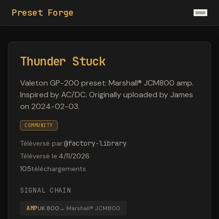
Preset Forge
Thunder Stuck
Valeton GP-200 preset: Marshall® JCM800 amp.
Inspired by AC/DC. Originally uploaded by James
on 2024-02-03.
COMMUNITY
Téléversé par
:
@
factory-library
Téléversé le
:
4/11/2026
105
téléchargements
SIGNAL CHAIN
AMP
UK 800
→
Marshall® JCM800