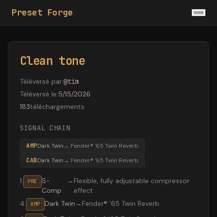
Preset Forge
Clean tone
Téléversé par
:
@
tim
Téléversé le
:
5/15/2026
183
téléchargements
SIGNAL CHAIN
AMP
Dark Twin
→
Fender® '65 Twin Reverb
CAB
Dark Twin
→
Fender® '65 Twin Reverb
1
.
S-
→
Flexible, fully adjustable compressor
PRE
Comp
effect
4
.
Dark Twin
→
Fender® '65 Twin Reverb
AMP