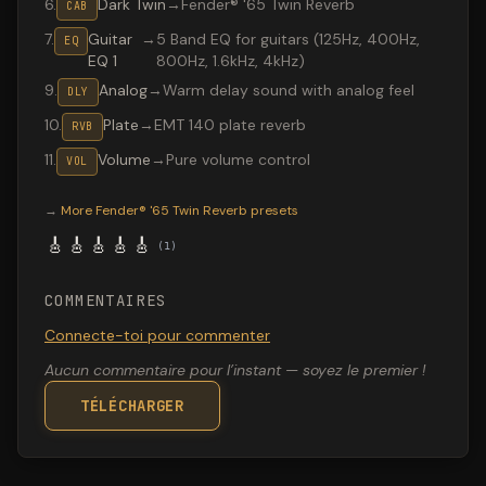
6
.
Dark Twin
→
Fender® '65 Twin Reverb
CAB
7
.
Guitar
→
5 Band EQ for guitars (125Hz, 400Hz,
EQ
EQ 1
800Hz, 1.6kHz, 4kHz)
9
.
Analog
→
Warm delay sound with analog feel
DLY
10
.
Plate
→
EMT 140 plate reverb
RVB
11
.
Volume
→
Pure volume control
VOL
Valeton GP-200 preset "Clean tone": Fender® '65 Twin R
→
More
Fender® '65 Twin Reverb
presets
🎸
🎸
🎸
🎸
🎸
(
1
)
COMMENTAIRES
Connecte-toi pour commenter
Aucun commentaire pour l’instant — soyez le premier !
TÉLÉCHARGER