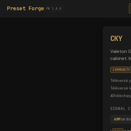
Preset Forge
FW 1.8.0
CKY
Valeton 
cabinet. 
COMMUNITY
Téléversé 
Téléversé l
41
télécha
SIGNAL C
AMP
UK 9