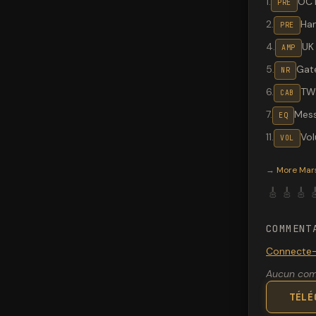
1
.
OC
PRE
2
.
Ha
PRE
4
.
UK
AMP
5
.
Gat
NR
6
.
TW
CAB
7
.
Mes
EQ
11
.
Vo
VOL
Valeton G
→
More
Mar
🎸
🎸
🎸

COMMENT
Connecte-
Aucun comm
TÉLÉ