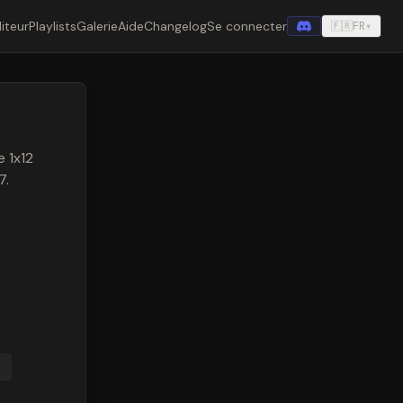
iteur
Playlists
Galerie
Aide
Changelog
Se connecter
🇫🇷
FR
▾
 1x12
7.