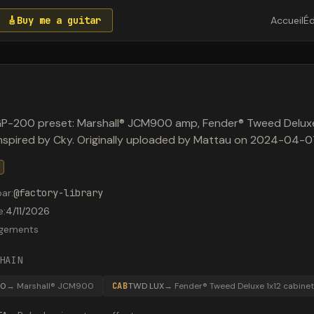
🎸
Buy me a guitar
Accueil
Éd
GP-200 preset: Marshall® JCM900 amp, Fender® Tweed Deluxe
Inspired by Cky. Originally uploaded by Mattau on 2024-04-0
par
:
@
factory-library
e
:
4/11/2026
rgements
HAIN
00
→
Marshall® JCM900
CAB
TWD LUX
→
Fender® Tweed Deluxe 1x12 cabinet