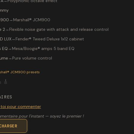
TA
→
Polyphonic octave effect
mmy
 900
→
Marshall® JCM900
e 2
→
Flexible noise gate with attack and release control
D LUX
→
Fender® Tweed Deluxe 1x12 cabinet
s EQ
→
Mesa/Boogie® amps 5 band EQ
lume
→
Pure volume control
P-200 preset "CKY": Marshall® JCM900 amp, routed to a Fend
shall® JCM900
presets

🎸
AIRES
toi pour commenter
entaire pour l’instant — soyez le premier !
CHARGER