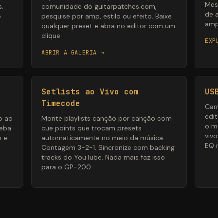
Mes
s.
comunidade do guitarpatches.com,
de 
o
pesquise por amp, estilo ou efeito. Baixe
ampl
qualquer preset e abra no editor com um
clique.
EXP
ABRIR A GALERIA →
Setlists ao Vivo com
US
Timecode
Carr
edi
o ao
Monte playlists canção por canção com
o m
ceba
cue points que trocam presets
viv
o e
automaticamente no meio da música.
EQ 
Contagem 3-2-1. Sincronize com backing
tracks do YouTube. Nada mais faz isso
para o GP-200.