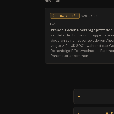
NOVIDADES
2026-06-18
ÚLTIMA VERSÃO
FIX
·
Preset-Laden überträgt jetzt den 
sendete der Editor nur Toggle, Param
dadurch seinen zuvor geladenen Algo
zeigte z. B. „UK 800", während das G
Reihenfolge Effektwechsel → Paramete
Parameter ankommen.