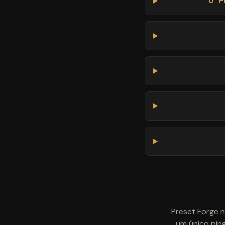
O P
Preset Forge 
um único ping