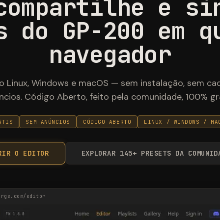
compartilhe e si
s do GP-200 em q
navegador
o Linux, Windows e macOS — sem instalação, sem ca
ncios. Código Aberto, feito pela comunidade, 100% grá
ÁTIS
SEM ANÚNCIOS
CÓDIGO ABERTO
LINUX / WINDOWS / MA
RIR O EDITOR
EXPLORAR 145+ PRESETS DA COMUNID
orge.com/editor