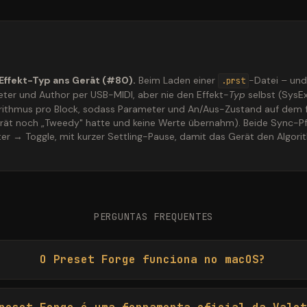
Effekt-Typ ans Gerät (#80).
Beim Laden einer
-Datei – und
.prst
eter und Author per USB-MIDI, aber nie den Effekt-
Typ
selbst (SysE
rithmus pro Block, sodass Parameter und An/Aus-Zustand auf dem f
erät noch „Tweedy" hatte und keine Werte übernahm). Beide Sync-Pf
r → Toggle, mit kurzer Settling-Pause, damit das Gerät den Algori
PERGUNTAS FREQUENTES
O Preset Forge funciona no macOS?