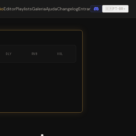
cio
Editor
Playlists
Galeria
Ajuda
Changelog
Entrar
🇧🇷
PT-BR
▾
DLY
RVB
VOL