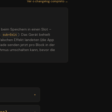
Ver o changelog completo →
 beim Speichern in einen Slot –
x
). Das Gerät behielt
sub=0x14
alschen Effekt landeten (die App
ade senden jetzt pro Block in der
thmus umschalten kann, bevor die
▾