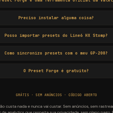
reset Forge é uma ferramenta oficial da Valet
Preciso instalar alguma coisa?
Posso importar presets do Line6 HX Stomp?
Como sincronizo presets com o meu GP-200?
O Preset Forge é gratuito?
GRÁTIS · SEM ANÚNCIOS · CÓDIGO ABERTO
não custa nada e nunca vai custar. Sem anúncios, sem rastre
 de analytics que respeita sua privacidade, sem plano pago.