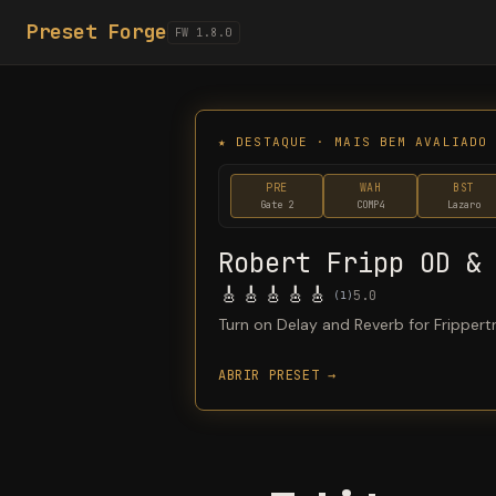
Preset Forge
FW 1.8.0
★
DESTAQUE · MAIS BEM AVALIADO
PRE
WAH
BST
Gate 2
COMP4
Lazaro
Robert Fripp OD &
🎸
🎸
🎸
🎸
🎸
5.0
(
1
)
Turn on Delay and Reverb for Frippert
ABRIR PRESET →