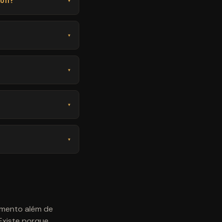
on?
▾
▾
▾
▾
▾
amento além de
 Existe porque