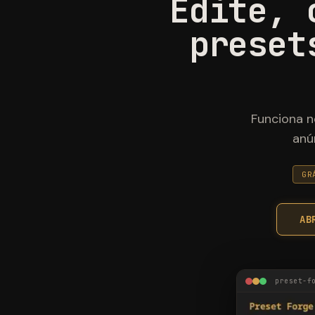
Edite, 
preset
Funciona n
anú
GR
AB
preset-f