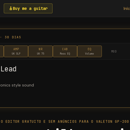
🎸
Buy me a guitar
Iní
 · 30 DIAS
AMP
NR
CAB
EQ
MOD
UK SLP
UK 75
Mess EQ
Volume
 Lead
ronics style sound
O EDITOR GRATUITO E SEM ANÚNCIOS PARA O VALETON GP-200