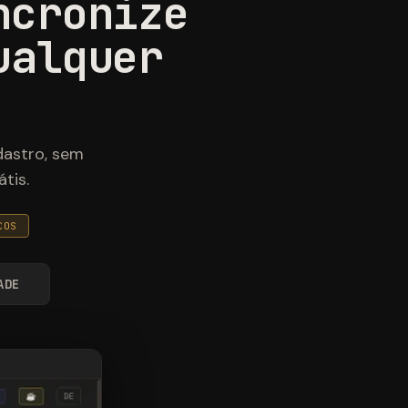
ncronize
ualquer
dastro, sem
tis.
COS
ADE