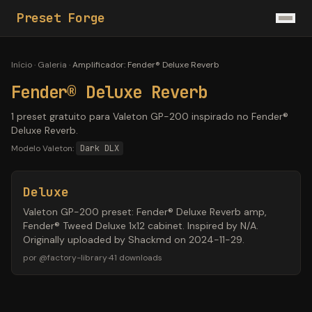
Preset Forge
Início
·
Galeria
·
Amplificador
:
Fender® Deluxe Reverb
Fender® Deluxe Reverb
1 preset gratuito para Valeton GP-200 inspirado no Fender®
Deluxe Reverb.
Modelo Valeton:
Dark DLX
Deluxe
Valeton GP-200 preset: Fender® Deluxe Reverb amp,
Fender® Tweed Deluxe 1x12 cabinet. Inspired by N/A.
Originally uploaded by Shackmd on 2024-11-29.
por
@
factory-library
·
41
downloads