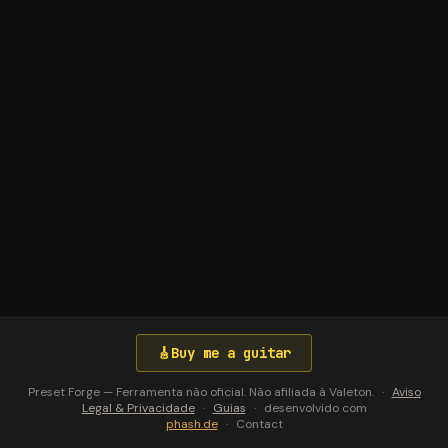
🎸
Buy me a guitar
Preset Forge — Ferramenta não oficial. Não afiliada à Valeton.
·
Aviso
Legal & Privacidade
·
Guias
·
desenvolvido com
phash.de
·
Contact