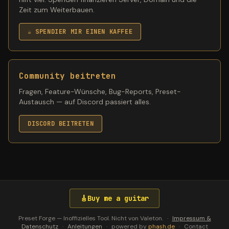
Zeit zum Weiterbauen.
☕ SPENDIER MIR EINEN KAFFEE
Community beitreten
Fragen, Feature-Wünsche, Bug-Reports, Preset-
Austausch — auf Discord passiert alles.
DISCORD BEITRETEN
Valeton GP-200 preset editor —
Deutsch
.
🎸
Buy me a guitar
Preset Forge — Inoffizielles Tool. Nicht von Valeton.
·
Impressum &
Datenschutz
·
Anleitungen
·
powered by
phash.de
·
Contact