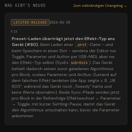
WAS GIBT'S NEUES
Zum vollständigen Changelog →
2026-06-18
LETZTES RELEASE
FIX
·
Preset-Laden überträgt jetzt den Effekt-Typ ans
Gerät (#80).
Beim Laden einer
-Datei – und
.prst
beim Speichern in einen Slot – sendete der Editor nur
Toggle, Parameter und Author per USB-MIDI, aber nie
den Effekt-
Typ
selbst (SysEx
). Das Gerät
sub=0x14
behielt dadurch seinen zuvor geladenen Algorithmus
pro Block, sodass Parameter und An/Aus-Zustand auf
dem falschen Effekt landeten (die App zeigte z. B. „UK
800", während das Gerät noch „Tweedy" hatte und
keine Werte übernahm). Beide Sync-Pfade senden jetzt
pro Block in der Reihenfolge Effektwechsel → Parameter
→ Toggle, mit kurzer Settling-Pause, damit das Gerät
den Algorithmus umschalten kann, bevor die Parameter
ankommen.