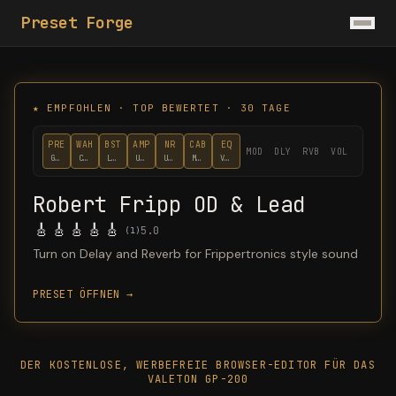
Preset Forge
★
EMPFOHLEN · TOP BEWERTET · 30 TAGE
PRE
WAH
BST
AMP
NR
CAB
EQ
MOD
DLY
RVB
VOL
Gate 2
COMP4
Lazaro
UK SLP
UK 75
Mess EQ
Volume
Robert Fripp OD & Lead
🎸
🎸
🎸
🎸
🎸
5.0
(
1
)
Turn on Delay and Reverb for Frippertronics style sound
PRESET ÖFFNEN →
DER KOSTENLOSE, WERBEFREIE BROWSER-EDITOR FÜR DAS
VALETON GP-200