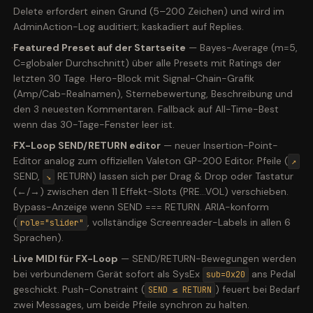
Delete erfordert einen Grund (5–200 Zeichen) und wird im
AdminAction-Log auditiert; kaskadiert auf Replies.
·
Featured Preset auf der Startseite
—
Bayes-Average (m=5,
C=globaler Durchschnitt) über alle Presets mit Ratings der
letzten 30 Tage. Hero-Block mit Signal-Chain-Grafik
(Amp/Cab-Realnamen), Sternebewertung, Beschreibung und
den 3 neuesten Kommentaren. Fallback auf All-Time-Best
wenn das 30-Tage-Fenster leer ist.
·
FX-Loop SEND/RETURN editor
—
neuer Insertion-Point-
Editor analog zum offiziellen Valeton GP-200 Editor. Pfeile (
↗
SEND,
RETURN) lassen sich per Drag & Drop oder Tastatur
↘
(←/→) zwischen den 11 Effekt-Slots (PRE…VOL) verschieben.
Bypass-Anzeige wenn SEND === RETURN. ARIA-konform
(
, vollständige Screenreader-Labels in allen 6
role="slider"
Sprachen).
·
Live MIDI für FX-Loop
—
SEND/RETURN-Bewegungen werden
bei verbundenem Gerät sofort als SysEx
ans Pedal
sub=0x20
geschickt. Push-Constraint (
) feuert bei Bedarf
SEND ≤ RETURN
zwei Messages, um beide Pfeile synchron zu halten.