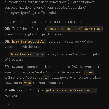
europäisches Portugiesisch konvertiert (Guardar/Palavra-
passe/utilizador/ficheiro/Iniciar sessão/A guardar/A
carregar/Ligar/Registo/Rastreio).
I18N-POLISH (SPRACH-REVIEW ALLER 7 LOCALES)
·
DE/IT:
4 Admin-Buttons (
)
Unpublish/Republish/Flag/Unflag
waren noch englisch — jetzt übersetzt.
·
DE:
hatte den „Featured ·"-Präfix
home.featured.title
verloren — wieder dran.
·
IT:
hatte „Top Rated" englisch — jetzt
home.featured.title
„Più votati".
·
FR:
tu/vous-Inkonsistenz behoben — drei FAQ-Antworten +
zwei Tooltips + die Verify-Confirm-Seite waren in
,
vous
während die App sonst
nutzt. E-Mail-Templates bleiben
tu
bewusst in
(formaler Kontext).
vous
·
PT-BR:
Ein EU-PT-Slip in
gallery.rate.ownPresetTooltip
korrigiert.
FIX