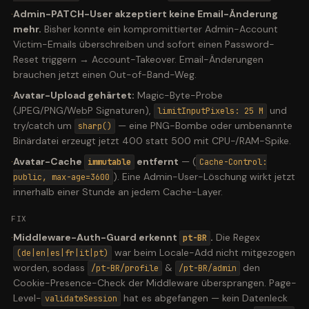
·
Admin-PATCH-User akzeptiert keine Email-Änderung
mehr.
Bisher konnte ein kompromittierter Admin-Account
Victim-Emails überschreiben und sofort einen Password-
Reset triggern → Account-Takeover. Email-Änderungen
brauchen jetzt einen Out-of-Band-Weg.
·
Avatar-Upload gehärtet:
Magic-Byte-Probe
(JPEG/PNG/WebP Signaturen),
und
limitInputPixels: 25 M
try/catch um
— eine PNG-Bombe oder umbenannte
sharp()
Binärdatei erzeugt jetzt 400 statt 500 mit CPU-/RAM-Spike.
·
Avatar-Cache
entfernt
—
(
immutable
Cache-Control:
). Eine Admin-User-Löschung wirkt jetzt
public, max-age=3600
innerhalb einer Stunde an jedem Cache-Layer.
FIX
·
Middleware-Auth-Guard erkennt
.
Die Regex
pt-BR
war beim Locale-Add nicht mitgezogen
(de|en|es|fr|it|pt)
worden, sodass
&
den
/pt-BR/profile
/pt-BR/admin
Cookie-Presence-Check der Middleware übersprangen. Page-
Level-
hat es abgefangen — kein Datenleck
validateSession