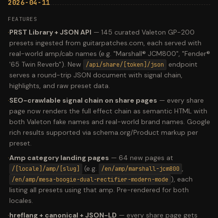
2026-04-11
FEATURES
·
PRST Library + JSON API
—
145 curated Valeton GP-200
presets ingested from guitarpatches.com, each served with
real-world amp/cab names (e.g. "Marshall® JCM800", "Fender®
'65 Twin Reverb"). New
endpoint
/api/share/[token]/json
serves a round-trip JSON document with signal chain,
highlights, and raw preset data.
·
SEO-crawlable signal chain on share pages
—
every share
page now renders the full effect chain as semantic HTML with
both Valeton fake names and real-world brand names. Google
rich results supported via schema.org/Product markup per
preset.
·
Amp category landing pages
—
64 new pages at
(e.g.
,
/[locale]/amp/[slug]
/en/amp/marshall-jcm800
), each
/en/amp/mesa-boogie-dual-rectifier-modern-mode
listing all presets using that amp. Pre-rendered for both
locales.
·
hreflang + canonical + JSON-LD
—
every share page gets