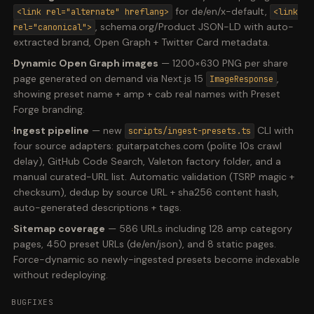
for de/en/x-default,
<link rel="alternate" hreflang>
<link
, schema.org/Product JSON-LD with auto-
rel="canonical">
extracted brand, Open Graph + Twitter Card metadata.
·
Dynamic Open Graph images
—
1200×630 PNG per share
page generated on demand via Next.js 15
,
ImageResponse
showing preset name + amp + cab real names with Preset
Forge branding.
·
Ingest pipeline
—
new
CLI with
scripts/ingest-presets.ts
four source adapters: guitarpatches.com (polite 10s crawl
delay), GitHub Code Search, Valeton factory folder, and a
manual curated-URL list. Automatic validation (TSRP magic +
checksum), dedup by source URL + sha256 content hash,
auto-generated descriptions + tags.
·
Sitemap coverage
—
586 URLs including 128 amp category
pages, 450 preset URLs (de/en/json), and 8 static pages.
Force-dynamic so newly-ingested presets become indexable
without redeploying.
BUGFIXES