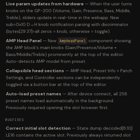
·
Live param updates from hardware
—
When the user turns
knobs on the GP-200 (Volume, Gain, Presence, Bass, Middle,
Treble), sliders update in real-time in the webapp. New
sub=0x10 D→H knob notification parsing with discriminator
(bytes[29:37]=all zeros = knob, otherwise = toggle).
·
AMP Head Panel
—
New
component showing
AmpHeadPanel
the AMP block's main knobs (Gain/Presence/Volume +
Bass/Middle/Treble) prominently at the top of the editor.
Auto-detects AMP model from preset.
·
Collapsible head sections
—
AMP Head, Preset Info + Patch
Settings, and Controller sections can be independently
toggled via a button bar at the top of the editor.
·
Auto-load preset names
—
After device connect, all 256
preset names load automatically in the background.
Previously required opening the slot browser first.
BUGFIXES
·
Correct initial slot detection
—
State dump decoded[8:10]
LE16 contains the active slot. Previously always returned slot