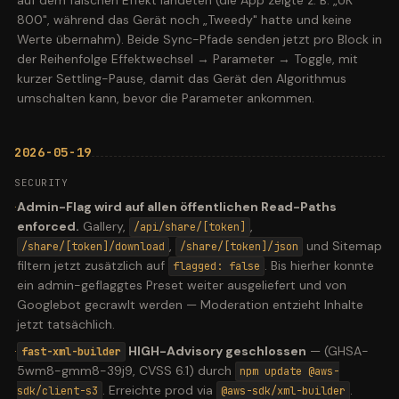
auf dem falschen Effekt landeten (die App zeigte z. B. „UK
800", während das Gerät noch „Tweedy" hatte und keine
Werte übernahm). Beide Sync-Pfade senden jetzt pro Block in
der Reihenfolge Effektwechsel → Parameter → Toggle, mit
kurzer Settling-Pause, damit das Gerät den Algorithmus
umschalten kann, bevor die Parameter ankommen.
2026-05-19
SECURITY
·
Admin-Flag wird auf allen öffentlichen Read-Paths
enforced.
Gallery,
,
/api/share/[token]
,
und Sitemap
/share/[token]/download
/share/[token]/json
filtern jetzt zusätzlich auf
. Bis hierher konnte
flagged: false
ein admin-geflaggtes Preset weiter ausgeliefert und von
Googlebot gecrawlt werden — Moderation entzieht Inhalte
jetzt tatsächlich.
·
HIGH-Advisory geschlossen
—
(GHSA-
fast-xml-builder
5wm8-gmm8-39j9, CVSS 6.1) durch
npm update @aws-
. Erreichte prod via
.
sdk/client-s3
@aws-sdk/xml-builder