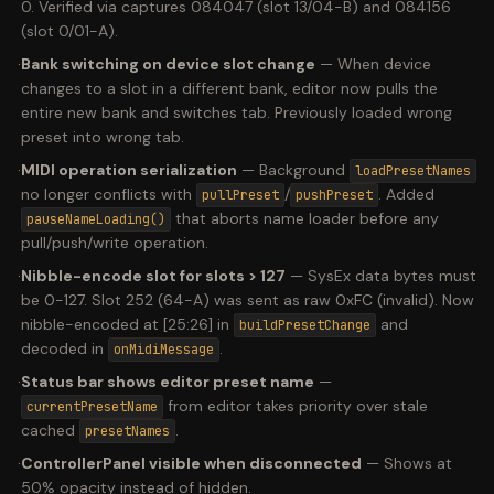
0. Verified via captures 084047 (slot 13/04-B) and 084156
(slot 0/01-A).
·
Bank switching on device slot change
—
When device
changes to a slot in a different bank, editor now pulls the
entire new bank and switches tab. Previously loaded wrong
preset into wrong tab.
·
MIDI operation serialization
—
Background
loadPresetNames
no longer conflicts with
/
. Added
pullPreset
pushPreset
that aborts name loader before any
pauseNameLoading()
pull/push/write operation.
·
Nibble-encode slot for slots > 127
—
SysEx data bytes must
be 0-127. Slot 252 (64-A) was sent as raw 0xFC (invalid). Now
nibble-encoded at [25:26] in
and
buildPresetChange
decoded in
.
onMidiMessage
·
Status bar shows editor preset name
—
from editor takes priority over stale
currentPresetName
cached
.
presetNames
·
ControllerPanel visible when disconnected
—
Shows at
50% opacity instead of hidden.