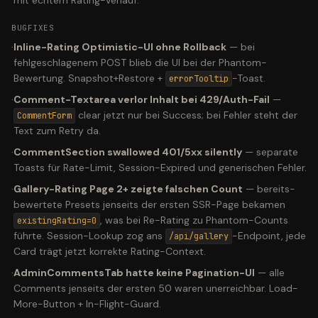
mit echtem Rating-Verlauf.
BUGFIXES
·
Inline-Rating Optimistic-UI ohne Rollback
—
bei
fehlgeschlagenem POST blieb die UI bei der Phantom-
Bewertung. Snapshot+Restore +
-Toast.
errorTooltip
·
Comment-Textarea verlor Inhalt bei 429/Auth-Fail
—
clear jetzt nur bei Success; bei Fehler steht der
CommentForm
Text zum Retry da.
·
CommentSection swallowed 401/5xx silently
—
separate
Toasts für Rate-Limit, Session-Expired und generischen Fehler.
·
Gallery-Rating Page 2+ zeigte falschen Count
—
bereits-
bewertete Presets jenseits der ersten SSR-Page bekamen
, was bei Re-Rating zu Phantom-Counts
existingRating=0
führte. Session-Lookup zog ans
-Endpoint, jede
/api/gallery
Card trägt jetzt korrekte Rating-Context.
·
AdminCommentsTab hatte keine Pagination-UI
—
alle
Comments jenseits der ersten 50 waren unerreichbar. Load-
More-Button + In-Flight-Guard.