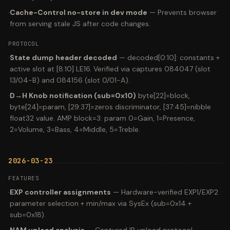
·
Cache-Control no-store in dev mode
—
Prevents browser
from serving stale JS after code changes.
PROTOCOL
·
State dump header decoded
—
decoded[0:10]: constants +
active slot at [8:10] LE16. Verified via captures 084047 (slot
13/04-B) and 084156 (slot 0/01-A).
·
D→H Knob notification (sub=0x10)
byte[22]=block,
byte[24]=param, [29:37]=zeros discriminator, [37:45]=nibble
float32 value. AMP block=3: param 0=Gain, 1=Presence,
2=Volume, 3=Bass, 4=Middle, 5=Treble.
2026-03-23
FEATURES
·
EXP controller assignments
—
Hardware-verified EXP1/EXP2
parameter selection + min/max via SysEx (sub=0x14 +
sub=0x18).