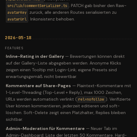
; PATCH gab bisher den Raw-
src/lib/commentSerializer.ts
zurück, alle anderen Routes serialisierten zu
avatarKey
. Inkonsistenz behoben.
avatarUrl
2026-05-18
FEATURES
·
Inline-Rating in der Gallery
—
Bewertungen können direkt
auf der Gallery-Liste abgegeben werden. Anonyme Klicks
zeigen einen Tooltip mit Login-Link; eigene Presets sind
erwartungsgemäß nicht bewertbar.
·
Kommentare auf Share-Pages
—
Plaintext-Kommentare mit
1-Level-Threading (Top-Level + Reply), max 1000 Zeichen,
URLs werden automatisch verlinkt (
). Verifizierte
rel=nofollow
User können kommentieren, jederzeit editieren und soft-
löschen. Soft-Delete zeigt einen Platzhalter, Replies bleiben
sichtbar.
·
Admin-Moderation für Kommentare
—
Neuer Tab im
Admin-Dashboard: Liste der letzten 50 Kommentare. Hard-