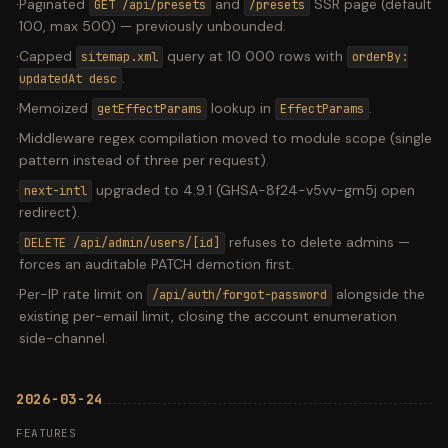
·
Paginated
and
SSR page (default
GET /api/presets
/presets
100, max 500) — previously unbounded.
·
Capped
query at 10 000 rows with
sitemap.xml
orderBy:
.
updatedAt desc
·
Memoized
lookup in
.
getEffectParams
EffectParams
·
Middleware regex compilation moved to module scope (single
pattern instead of three per request).
·
upgraded to 4.9.1 (GHSA-8f24-v5vv-gm5j open
next-intl
redirect).
·
refuses to delete admins —
DELETE /api/admin/users/[id]
forces an auditable PATCH demotion first.
·
Per-IP rate limit on
alongside the
/api/auth/forgot-password
existing per-email limit, closing the account enumeration
side-channel.
2026-03-24
FEATURES