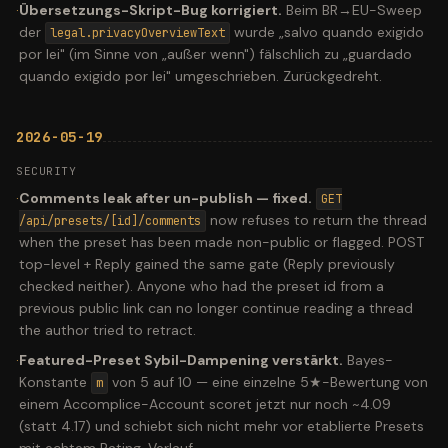
·
Übersetzungs-Skript-Bug korrigiert.
Beim BR→EU-Sweep
der
wurde „salvo quando exigido
legal.privacyOverviewText
por lei" (im Sinne von „außer wenn") fälschlich zu „guardado
quando exigido por lei" umgeschrieben. Zurückgedreht.
2026-05-19
SECURITY
·
Comments leak after un-publish — fixed.
GET
now refuses to return the thread
/api/presets/[id]/comments
when the preset has been made non-public or flagged. POST
top-level + Reply gained the same gate (Reply previously
checked neither). Anyone who had the preset id from a
previous public link can no longer continue reading a thread
the author tried to retract.
·
Featured-Preset Sybil-Dampening verstärkt.
Bayes-
Konstante
von 5 auf 10 — eine einzelne 5★-Bewertung von
m
einem Accomplice-Account scoret jetzt nur noch ~4.09
(statt 4.17) und schiebt sich nicht mehr vor etablierte Presets