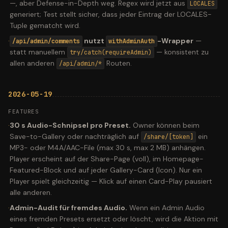
—, aber Defense-in-Depth weg. Regex wird jetzt aus
LOCALES
generiert; Test stellt sicher, dass jeder Eintrag der LOCALES-
Tuple gematcht wird.
·
nutzt
-Wrapper
—
/api/admin/comments
withAdminAuth
statt manuellem
— konsistent zu
try/catch(requireAdmin)
allen anderen
Routen.
/api/admin/*
2026-05-19
FEATURES
·
30 s Audio-Schnipsel pro Preset.
Owner können beim
Save-to-Gallery oder nachträglich auf
ein
/share/[token]
MP3- oder M4A/AAC-File (max 30 s, max 2 MB) anhängen.
Player erscheint auf der Share-Page (voll), im Homepage-
Featured-Block und auf jeder Gallery-Card (Icon). Nur ein
Player spielt gleichzeitig — Klick auf einen Card-Play pausiert
alle anderen.
·
Admin-Audit für fremdes Audio.
Wenn ein Admin Audio
eines fremden Presets ersetzt oder löscht, wird die Aktion mit