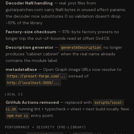
·
Decoder NaN handling
—
real .prst files from
guitarpatches.com carry NaN bytes in unused effect params;
the decoder now substitutes 0 so validation doesn't drop
~10% of the library.
·
Factory-size checksum
—
1176-byte factory presets no
longer trip the out-of-bounds read at offset 0x4C6.
·
Description generator
—
no longer
generateDescription
produces "cabinet cabinet" when the real name already
contains the module label.
·
metadataBase
—
Open Graph image URLs now resolve to
instead of
https://preset-forge.com/...
.
http://localhost:3000/...
LOCAL CI
·
GitHub Actions removed
—
replaced with
scripts/local-
running lint + typecheck + vitest + next build locally. New
ci.sh
entry point.
npm run ci
PERFORMANCE + SECURITY (PRE-LIBRARY)