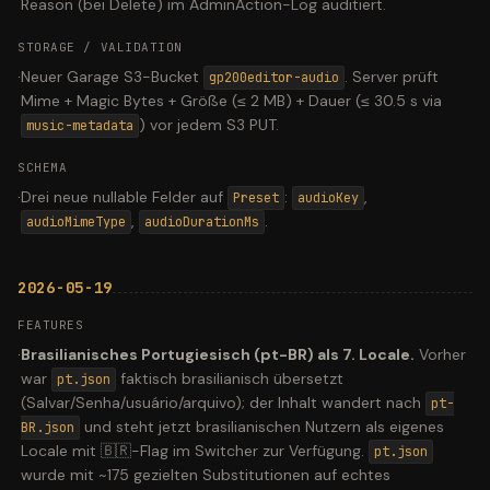
Reason (bei Delete) im AdminAction-Log auditiert.
STORAGE / VALIDATION
·
Neuer Garage S3-Bucket
. Server prüft
gp200editor-audio
Mime + Magic Bytes + Größe (≤ 2 MB) + Dauer (≤ 30.5 s via
) vor jedem S3 PUT.
music-metadata
SCHEMA
·
Drei neue nullable Felder auf
:
,
Preset
audioKey
,
.
audioMimeType
audioDurationMs
2026-05-19
FEATURES
·
Brasilianisches Portugiesisch (pt-BR) als 7. Locale.
Vorher
war
faktisch brasilianisch übersetzt
pt.json
(Salvar/Senha/usuário/arquivo); der Inhalt wandert nach
pt-
und steht jetzt brasilianischen Nutzern als eigenes
BR.json
Locale mit 🇧🇷-Flag im Switcher zur Verfügung.
pt.json
wurde mit ~175 gezielten Substitutionen auf echtes