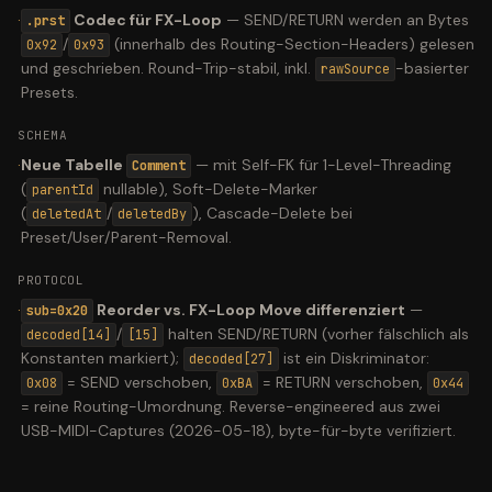
·
Codec für FX-Loop
—
SEND/RETURN werden an Bytes
.prst
/
(innerhalb des Routing-Section-Headers) gelesen
0x92
0x93
und geschrieben. Round-Trip-stabil, inkl.
-basierter
rawSource
Presets.
SCHEMA
·
Neue Tabelle
—
mit Self-FK für 1-Level-Threading
Comment
(
nullable), Soft-Delete-Marker
parentId
(
/
), Cascade-Delete bei
deletedAt
deletedBy
Preset/User/Parent-Removal.
PROTOCOL
·
Reorder vs. FX-Loop Move differenziert
—
sub=0x20
/
halten SEND/RETURN (vorher fälschlich als
decoded[14]
[15]
Konstanten markiert);
ist ein Diskriminator:
decoded[27]
= SEND verschoben,
= RETURN verschoben,
0x08
0xBA
0x44
= reine Routing-Umordnung. Reverse-engineered aus zwei
USB-MIDI-Captures (2026-05-18), byte-für-byte verifiziert.