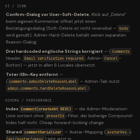
UI / I18N
·
Confirm-Dialog vor User-Soft-Delete.
Klick auf „Delete"
beim eigenen Kommentar öffnet jetzt einen
Bestätigungsdialog (Soft-Delete ist nicht reversibel —
body
wird genullt). Admin-Hard-Delete behält seinen separaten
Reason-Dialog.
·
Drei hardcoded englische Strings korrigiert
—
(
Comments
Header,
, Admin-
-
Email verification required
Cancel
Button) — jetzt in allen 6 Locales übersetzt.
·
Toter i18n-Key entfernt
—
(
— Admin-Tab nutzt
comments.adminDeleteReasonLabel
).
admin.comments.hardDeleteReasonLabel
SCHEMA / PERFORMANCE
·
Index
—
die Admin-Moderation-
Comment(createdAt DESC)
Liste sortiert ohne
-Filter; der bisherige Compound-
presetId
Index half nicht. Cheap forward-looking change.
·
Shared
—
Avatar-Mapping (
commentSerializer
avatarKey →
) lebt jetzt in
/api/avatar/<key>